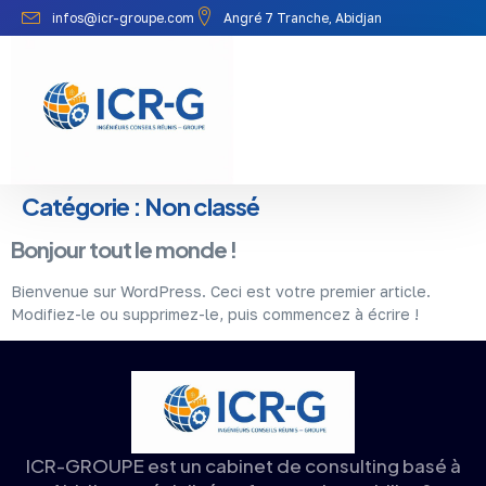
infos@icr-groupe.com
Angré 7 Tranche, Abidjan
Catégorie :
Non classé
Bonjour tout le monde !
Bienvenue sur WordPress. Ceci est votre premier article.
Modifiez-le ou supprimez-le, puis commencez à écrire !
ICR-GROUPE est un cabinet de consulting basé à