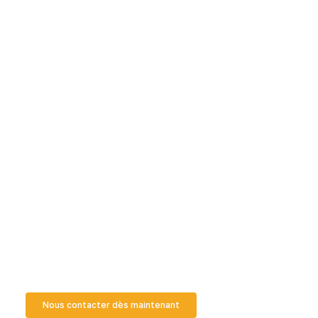
Donnez vie à vos projets avec ICR-
GROUPE
Contactez notre équipe dès aujourd’hui pour
bénéficier d’un accompagnement sur mesure à Abidjan
et partout en Côte d’Ivoire.
Nous contacter dès maintenant