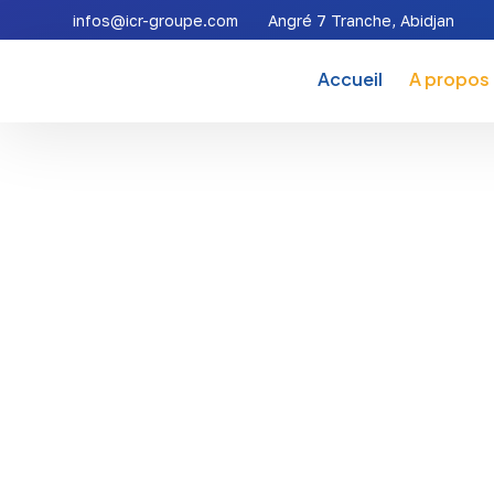
infos@icr-groupe.com
Angré 7 Tranche, Abidjan
Accueil
A propos